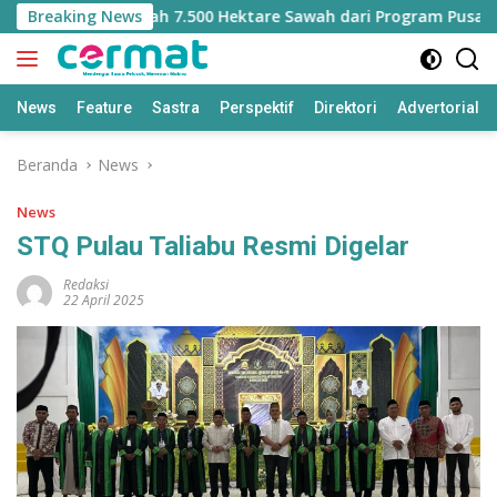
Langsung
Kehilangan Jatah 7.500 Hektare Sawah dari Program Pusat
Breaking News
ke
konten
News
Feature
Sastra
Perspektif
Direktori
Advertorial
Beranda
News
News
STQ Pulau Taliabu Resmi Digelar
Redaksi
22 April 2025