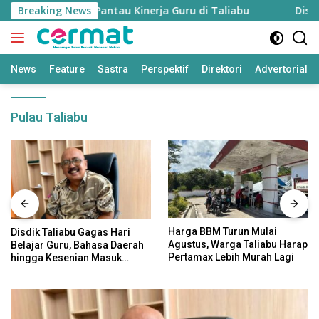
Langsung
siapkan untuk Pantau Kinerja Guru di Taliabu
Breaking News
Disdik Ta
ke
konten
News
Feature
Sastra
Perspektif
Direktori
Advertorial
Pulau Taliabu
Harga BBM Turun Mulai
Disdik Taliabu Gagas Hari
Agustus, Warga Taliabu Harap
Belajar Guru, Bahasa Daerah
Pertamax Lebih Murah Lagi
hingga Kesenian Masuk
Kurikulum