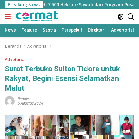
Langsung
ilangan Jatah 7.500 Hektare Sawah dari Program Pusat
Breaking News
ke
konten
News
Feature
Sastra
Perspektif
Direktori
Advertorial
Beranda
Advetorial
Advetorial
Surat Terbuka Sultan Tidore untuk
Rakyat, Begini Esensi Selamatkan
Malut
Redaksi
5 Agustus 2024