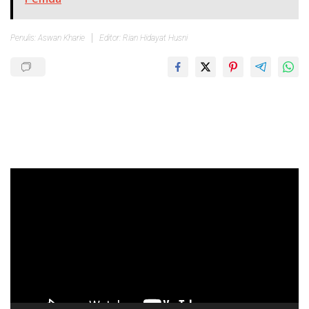
Penulis: Aswan Kharie
Editor: Rian Hidayat Husni
Pemutar
Video