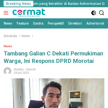
Langsung
s Nurjaya Ibrahim yang Berakhir di Badan Kehormatan DPRD
Breaking News
ke
konten
News
Feature
Sastra
Perspektif
Direktori
Advertorial
Beranda
News
News
Tambang Galian C Dekati Permukiman
Warga, Ini Respons DPRD Morotai
Redaksi
-
Daerah
29 Juli 2025