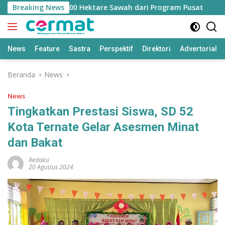
Langsung
ngan Jatah 7.500 Hektare Sawah dari Program Pusat
Breaking News
B
ke
konten
News
Feature
Sastra
Perspektif
Direktori
Advertorial
Beranda
News
News
Tingkatkan Prestasi Siswa, SD 52
Kota Ternate Gelar Asesmen Minat
dan Bakat
Redaksi
20 Agustus 2024