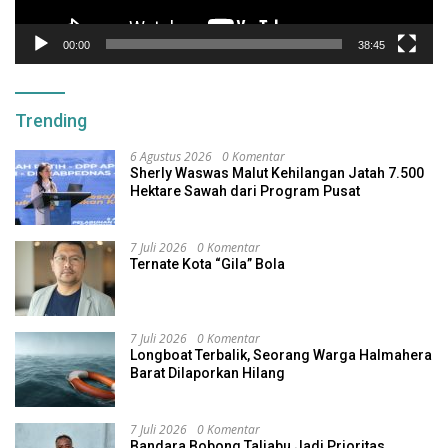
00:00
38:45
Trending
6 Agustus 2026
0 Komentar
Sherly Waswas Malut Kehilangan Jatah 7.500
Hektare Sawah dari Program Pusat
7 Juli 2026
0 Komentar
Ternate Kota “Gila” Bola
7 Juli 2026
0 Komentar
Longboat Terbalik, Seorang Warga Halmahera
Barat Dilaporkan Hilang
7 Juli 2026
0 Komentar
Bandara Bobong Taliabu Jadi Prioritas,