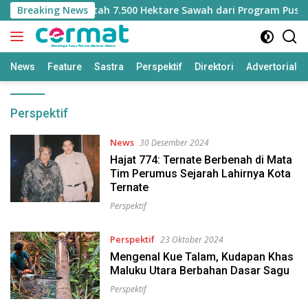
Langsung
t Kehilangan Jatah 7.500 Hektare Sawah dari Program Pusat
Breaking News
ke
konten
News
Feature
Sastra
Perspektif
Direktori
Advertorial
Perspektif
News
30 Desember 2024
Hajat 774: Ternate Berbenah di Mata
Tim Perumus Sejarah Lahirnya Kota
Ternate
Perspektif
Perspektif
23 Oktober 2024
Mengenal Kue Talam, Kudapan Khas
Maluku Utara Berbahan Dasar Sagu
Perspektif