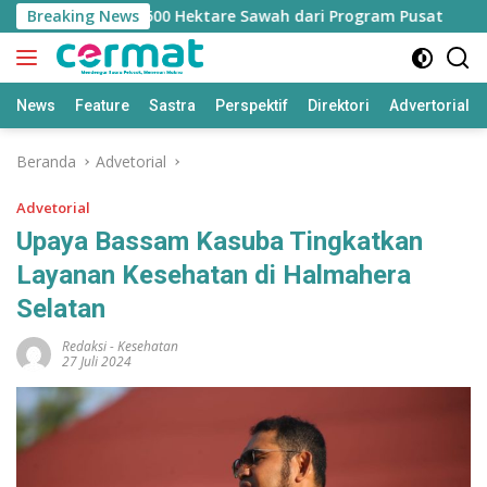
Langsung
ngan Jatah 7.500 Hektare Sawah dari Program Pusat
Breaking News
B
ke
konten
News
Feature
Sastra
Perspektif
Direktori
Advertorial
Beranda
Advetorial
Advetorial
Upaya Bassam Kasuba Tingkatkan
Layanan Kesehatan di Halmahera
Selatan
Redaksi
-
Kesehatan
27 Juli 2024