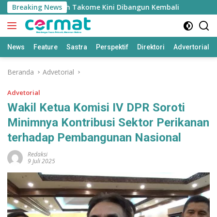
Langsung
sjid Nurul Fasyah Takome Kini Dibangun Kembali
Breaking News
Sherl
ke
konten
News
Feature
Sastra
Perspektif
Direktori
Advertorial
Beranda
Advetorial
Advetorial
Wakil Ketua Komisi IV DPR Soroti
Minimnya Kontribusi Sektor Perikanan
terhadap Pembangunan Nasional
Redaksi
9 Juli 2025