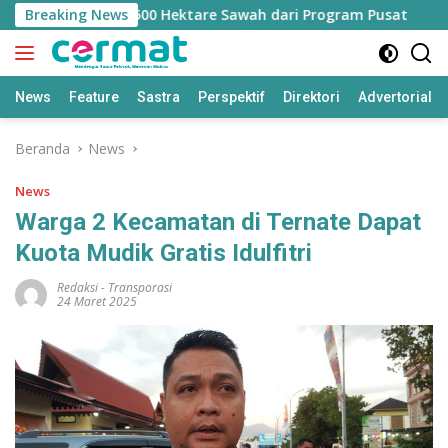
Langsung
angan Jatah 7.500 Hektare Sawah dari Program Pusat
Breaking News
B
ke
konten
News
Feature
Sastra
Perspektif
Direktori
Advertorial
Beranda
News
News
Warga 2 Kecamatan di Ternate Dapat
Kuota Mudik Gratis Idulfitri
Redaksi
-
Transporasi
24 Maret 2025