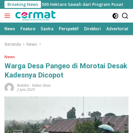
Langsung
langan Jatah 7.500 Hektare Sawah dari Program Pusat
Breaking News
ke
konten
News
Feature
Sastra
Perspektif
Direktori
Advertorial
Beranda
News
News
Warga Desa Pangeo di Morotai Desak
Kadesnya Dicopot
Redaksi
-
Kabar Desa
2 Juni 2025