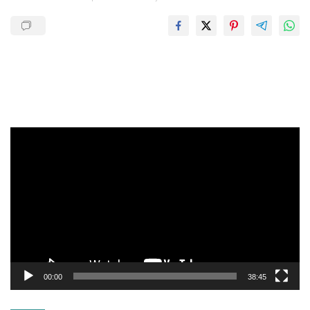
Pemutar
Video
00:00
38:45