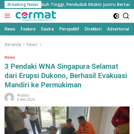
Langsung
ku Utara Tumbuh Tinggi, Penduduk Miskin Justru Bertambah
Breaking News
ke
konten
News
Feature
Sastra
Perspektif
Direktori
Advertorial
Beranda
News
News
3 Pendaki WNA Singapura Selamat
dari Erupsi Dukono, Berhasil Evakuasi
Mandiri ke Permukiman
Redaksi
8 Mei 2026