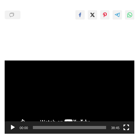
Pemutar
Video
00:00
38:45