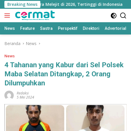
Langsung
Maluku Utara Melejit di 2026, Tertinggi di Indonesia
Breaking News
ke
konten
News
Feature
Sastra
Perspektif
Direktori
Advertorial
Beranda
News
News
4 Tahanan yang Kabur dari Sel Polsek
Maba Selatan Ditangkap, 2 Orang
Dilumpuhkan
Redaksi
5 Mei 2024