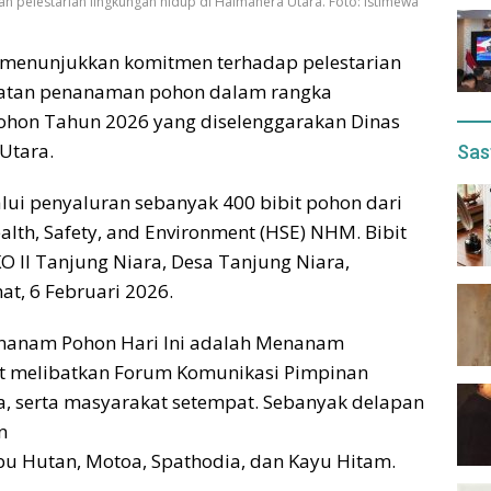
 pelestarian lingkungan hidup di Halmahera Utara. Foto: Istimewa
menunjukkan komitmen terhadap pelestarian
atan penanaman pohon dalam rangka
ohon Tahun 2026 yang diselenggarakan Dinas
Utara.
Sas
ui penyaluran sebanyak 400 bibit pohon dari
lth, Safety, and Environment (HSE) NHM. Bibit
 II Tanjung Niara, Desa Tanjung Niara,
t, 6 Februari 2026.
nanam Pohon Hari Ini adalah Menanam
ut melibatkan Forum Komunikasi Pimpinan
a, serta masyarakat setempat. Sebanyak delapan
n
ambu Hutan, Motoa, Spathodia, dan Kayu Hitam.