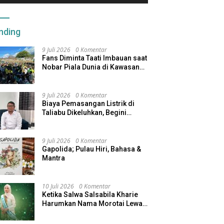
nding
9 Juli 2026
0 Komentar
Fans Diminta Taati Imbauan saat
Nobar Piala Dunia di Kawasan
Benteng Oranje
9 Juli 2026
0 Komentar
Biaya Pemasangan Listrik di
Taliabu Dikeluhkan, Begini
Respons PLN
9 Juli 2026
0 Komentar
Gapolida; Pulau Hiri, Bahasa &
Mantra
10 Juli 2026
0 Komentar
Ketika Salwa Salsabila Kharie
Harumkan Nama Morotai Lewat
Duta Ekobudaya Indonesia