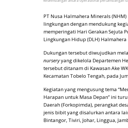
keseimbangan antara operasional pertambangan dan
PT Nusa Halmahera Minerals (NHM) 
lingkungan dengan mendukung kegi
memperingati Hari Gerakan Sejuta P
Lingkungan Hidup (DLH) Halmahera 
Dukungan tersebut diwujudkan melal
nursery
yang dikelola Departemen Hea
tersebut ditanam di Kawasan Ake WKO
Kecamatan Tobelo Tengah, pada Juma
Kegiatan yang mengusung tema “Me
Harapan untuk Masa Depan” ini tur
Daerah (Forkopimda), perangkat des
jenis bibit yang disalurkan antara lai
Bintangor, Tiviri, Johar, Linggua, J