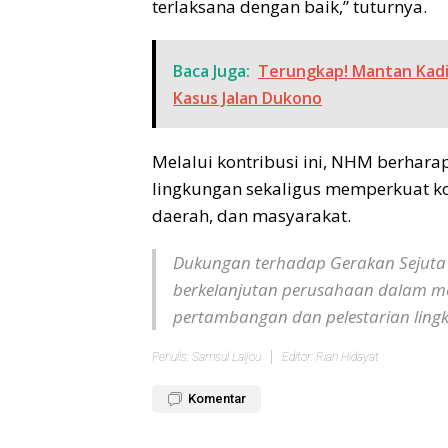
terlaksana dengan baik,” tuturnya.
Baca Juga:
Terungkap! Mantan Kadis
Kasus Jalan Dukono
Melalui kontribusi ini, NHM berhar
lingkungan sekaligus memperkuat ko
daerah, dan masyarakat.
Dukungan terhadap Gerakan Sejuta
berkelanjutan perusahaan dalam m
pertambangan dan pelestarian ling
Penulis: Samsul Laijou
Editor: Rian Hidayat
Komentar