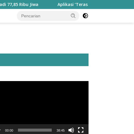
u Jiwa
Aplikasi ‘Teras Pendidikan’ Disiapkan untuk Pan
utar
o
00:00
38:45