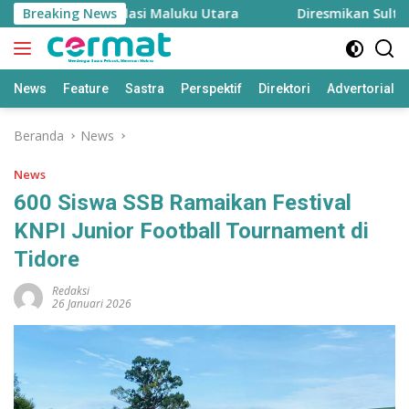
Langsung
 Menjaga Inflasi Maluku Utara
Breaking News
Diresmikan Sultan Ter
ke
konten
News
Feature
Sastra
Perspektif
Direktori
Advertorial
Beranda
News
News
600 Siswa SSB Ramaikan Festival
KNPI Junior Football Tournament di
Tidore
Redaksi
26 Januari 2026