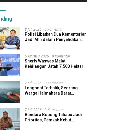
nding
8 Juli 2026
0 Komentar
Polisi Libatkan Dua Kementerian
Jadi Ahli dalam Penyelidikan
Kapal Pengangkut Ore Nikel
Tenggelam di Halteng
6 Agustus 2026
0 Komentar
Sherly Waswas Malut
Kehilangan Jatah 7.500 Hektare
Sawah dari Program Pusat
7 Juli 2026
0 Komentar
Longboat Terbalik, Seorang
Warga Halmahera Barat
Dilaporkan Hilang
7 Juli 2026
0 Komentar
Bandara Bobong Taliabu Jadi
Prioritas, Pemkab Kebut
Pembebasan Lahan