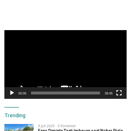
Pemutar
Video
00:00
38:45
Trending
9 Juli 2026
0 Komentar
Fans Diminta Taati Imbauan saat Nobar Piala