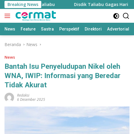
Langsung
nerja Guru di Taliabu
Breaking News
Disdik Taliabu Gagas Hari Belaja
ke
konten
News
Feature
Sastra
Perspektif
Direktori
Advertorial
Beranda
News
News
Bantah Isu Penyeludupan Nikel oleh
WNA, IWIP: Informasi yang Beredar
Tidak Akurat
Redaksi
6 Desember 2025