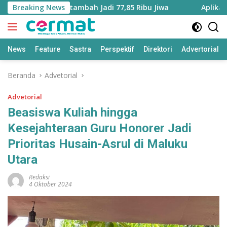
Langsung
luku Utara Bertambah Jadi 77,85 Ribu Jiwa
Breaking News
Aplikasi ‘Te
ke
konten
News
Feature
Sastra
Perspektif
Direktori
Advertorial
Beranda
Advetorial
Advetorial
Beasiswa Kuliah hingga
Kesejahteraan Guru Honorer Jadi
Prioritas Husain-Asrul di Maluku
Utara
Redaksi
4 Oktober 2024