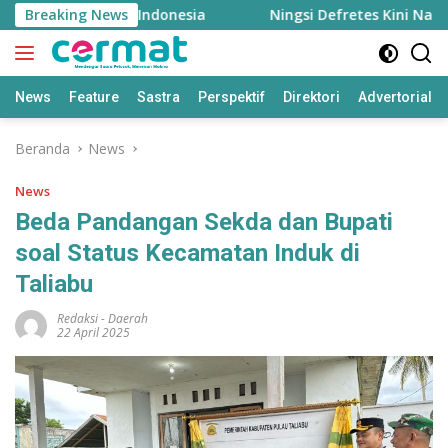
Langsung
 Tertinggi di Indonesia
Breaking News
Ningsi Defretes Kini Nahkodai
ke
konten
News
Feature
Sastra
Perspektif
Direktori
Advertorial
Beranda
News
News
Beda Pandangan Sekda dan Bupati
soal Status Kecamatan Induk di
Taliabu
Redaksi
-
Daerah
22 April 2025