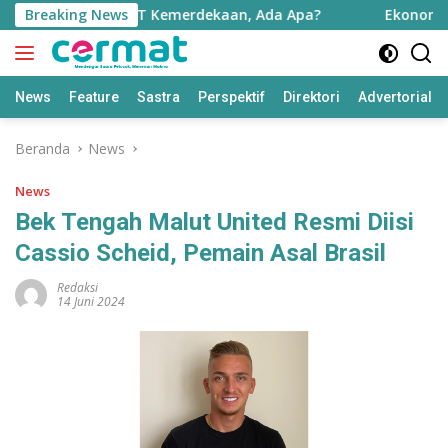
Langsung
rotai Jelang HUT Kemerdekaan, Ada Apa?
Breaking News
Ekonomi Maluk
ke
konten
News
Feature
Sastra
Perspektif
Direktori
Advertorial
Beranda
News
News
Bek Tengah Malut United Resmi Diisi
Cassio Scheid, Pemain Asal Brasil
Redaksi
14 Juni 2024