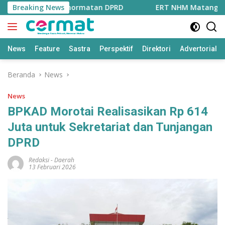
Langsung
khir di Badan Kehormatan DPRD
Breaking News
ERT NHM Matangkan Str
ke
konten
News
Feature
Sastra
Perspektif
Direktori
Advertorial
Beranda
News
News
BPKAD Morotai Realisasikan Rp 614
Juta untuk Sekretariat dan Tunjangan
DPRD
Redaksi
-
Daerah
13 Februari 2026