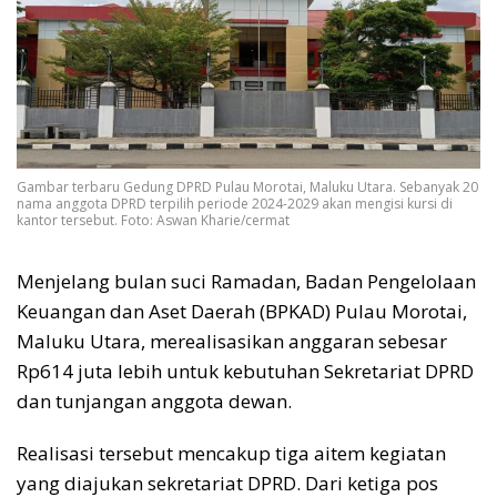
Gambar terbaru Gedung DPRD Pulau Morotai, Maluku Utara. Sebanyak 20
nama anggota DPRD terpilih periode 2024-2029 akan mengisi kursi di
kantor tersebut. Foto: Aswan Kharie/cermat
Menjelang bulan suci Ramadan, Badan Pengelolaan
Keuangan dan Aset Daerah (BPKAD) Pulau Morotai,
Maluku Utara, merealisasikan anggaran sebesar
Rp614 juta lebih untuk kebutuhan Sekretariat DPRD
dan tunjangan anggota dewan.
Realisasi tersebut mencakup tiga aitem kegiatan
yang diajukan sekretariat DPRD. Dari ketiga pos