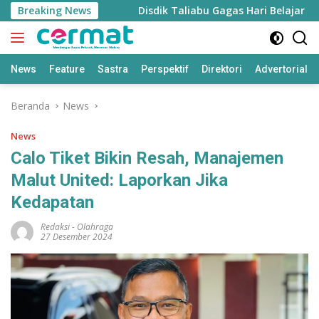
Langsung
uru di Taliabu
Breaking News
Disdik Taliabu Gagas Hari Belajar Guru
ke
konten
News
Feature
Sastra
Perspektif
Direktori
Advertorial
Beranda
News
News
Calo Tiket Bikin Resah, Manajemen
Malut United: Laporkan Jika
Kedapatan
Redaksi
-
Olahraga
27 Desember 2024