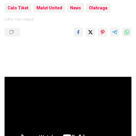
Calo Tiket
Malut United
News
Olahraga
Editor: Rian Hidayat
Pemutar
Video