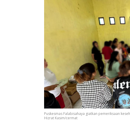
Puskesmas Falabisahaya giatkan pemeriksaan keseh
Hizrat Kasim/cermat