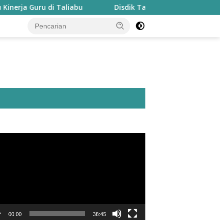
Guru di Taliabu
Disdik Taliabu Gagas Hari Belajar Gur
utar
o
00:00
38:45