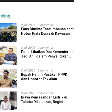
nding
9 Juli 2026
0 Komentar
Fans Diminta Taati Imbauan saat
Nobar Piala Dunia di Kawasan
Benteng Oranje
8 Juli 2026
0 Komentar
Polisi Libatkan Dua Kementerian
Jadi Ahli dalam Penyelidikan
Kapal Pengangkut Ore Nikel
Tenggelam di Halteng
8 Juli 2026
0 Komentar
Bupati Haltim Pastikan PPPK
dan Honorer Tak Akan
Dirumahkan, Pemda Siapkan
Skema Alternatif
9 Juli 2026
0 Komentar
Biaya Pemasangan Listrik di
Taliabu Dikeluhkan, Begini
Respons PLN