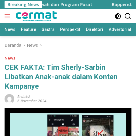
Langsung
00 Hektare Sawah dari Program Pusat
Breaking News
Bapperida: Taliab
ke
konten
News
Feature
Sastra
Perspektif
Direktori
Advertorial
Beranda
News
News
CEK FAKTA: Tim Sherly-Sarbin
Libatkan Anak-anak dalam Konten
Kampanye
Redaksi
6 November 2024