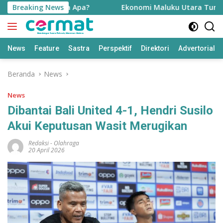
Langsung
emerdekaan, Ada Apa?
Breaking News
Ekonomi Maluku Utara Tumbuh Tin
ke
konten
News
Feature
Sastra
Perspektif
Direktori
Advertorial
Beranda
News
News
Dibantai Bali United 4-1, Hendri Susilo
Akui Keputusan Wasit Merugikan
Redaksi
-
Olahraga
20 April 2026