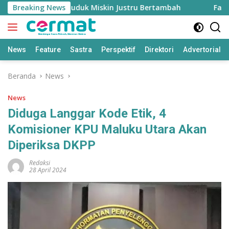
Langsung
Tinggi, Penduduk Miskin Justru Bertambah
Breaking News
Fahreza O
ke
konten
News
Feature
Sastra
Perspektif
Direktori
Advertorial
Beranda
News
News
Diduga Langgar Kode Etik, 4
Komisioner KPU Maluku Utara Akan
Diperiksa DKPP
Redaksi
28 April 2024