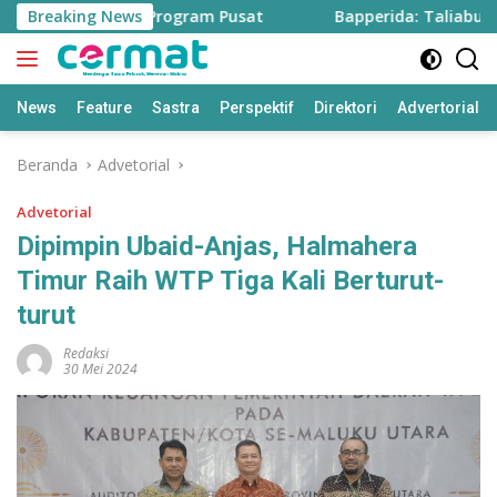
Langsung
are Sawah dari Program Pusat
Breaking News
Bapperida: Taliabu Butu
ke
konten
News
Feature
Sastra
Perspektif
Direktori
Advertorial
Beranda
Advetorial
Advetorial
Dipimpin Ubaid-Anjas, Halmahera
Timur Raih WTP Tiga Kali Berturut-
turut
Redaksi
30 Mei 2024