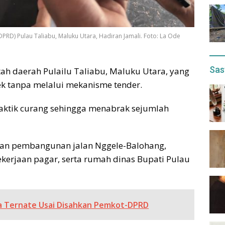
PRD) Pulau Taliabu, Maluku Utara, Hadiran Jamali. Foto: La Ode
Sas
ah daerah Pulailu Taliabu, Maluku Utara, yang
k tanpa melalui mekanisme tender.
aktik curang sehingga menabrak sejumlah
jaan pembangunan jalan Nggele-Balohang,
erjaan pagar, serta rumah dinas Bupati Pulau
a Ternate Usai Disahkan Pemkot-DPRD