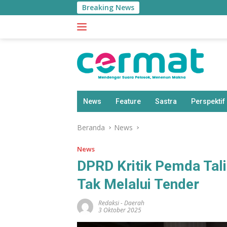
Langsung
Breaking News
ke
konten
News
Feature
Sastra
Perspektif
Beranda
News
News
DPRD Kritik Pemda Tal
Tak Melalui Tender
Redaksi
-
Daerah
3 Oktober 2025