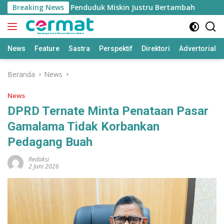
Langsung
mbuh Tinggi, Penduduk Miskin Justru Bertambah
Breaking News
Fahr
ke
konten
News
Feature
Sastra
Perspektif
Direktori
Advertorial
Beranda
News
News
DPRD Ternate Minta Penataan Pasar
Gamalama Tidak Korbankan
Pedagang Buah
Redaksi
2 Juni 2026