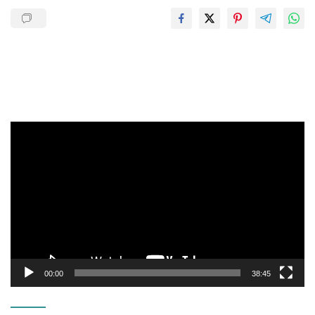
Pemutar
Video
00:00
38:45