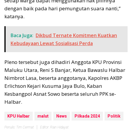
setiap warga dapat menggunakan hak pilihnya
dengan baik pada hari pemungutan suara nanti,”
katanya.
Baca Juga:
Dikbud Ternate Komitmen Kuatkan
Kebudayaan Lewat Sosialisasi Perda
Pleno tersebut juga dihadiri Anggota KPU Provinsi
Maluku Utara, Reni S Banjar, Ketua Bawaslu Halbar
Nimbrot Lasa, beserta anggotanya, Kapolres AKBP
Erlichson Kejari Kusuma Jaya Bulo, Kaban
Kesbangpol Asnat Sowo beserta seluruh PPK se-
Halbar.
KPU Halbar
malut
News
Pilkada 2024
Politik
Penulis: Tim Cermat
Editor: Rian Hidayat