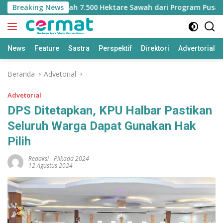
Langsung
ehilangan Jatah 7.500 Hektare Sawah dari Program Pusat
Breaking News
ke
konten
News
Feature
Sastra
Perspektif
Direktori
Advertorial
Beranda
Advetorial
Advetorial
DPS Ditetapkan, KPU Halbar Pastikan
Seluruh Warga Dapat Gunakan Hak
Pilih
Redaksi
-
Pilkada 2024
12 Agustus 2024