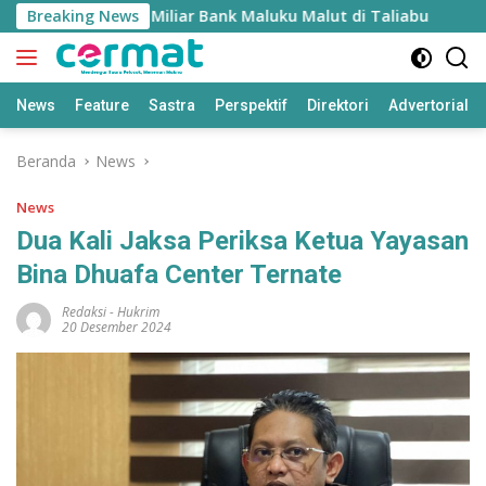
Langsung
 Fraud Rp1,8 Miliar Bank Maluku Malut di Taliabu
Breaking News
BPS
ke
konten
News
Feature
Sastra
Perspektif
Direktori
Advertorial
Beranda
News
News
Dua Kali Jaksa Periksa Ketua Yayasan
Bina Dhuafa Center Ternate
Redaksi
-
Hukrim
20 Desember 2024