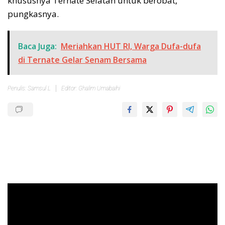
khususnya Ternate Selatan untuk berobat,”
pungkasnya.
Baca Juga:
Meriahkan HUT RI, Warga Dufa-dufa
di Ternate Gelar Senam Bersama
Penulis: Samsul L
Editor: Ghalim Umabaihi
Pemutar
Video