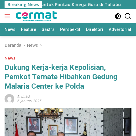
Langsung
dikan’ Disiapkan untuk Pantau Kinerja Guru di Taliabu
Breaking News
D
ke
konten
News
Feature
Sastra
Perspektif
Direktori
Advertorial
Beranda
News
News
Dukung Kerja-kerja Kepolisian,
Pemkot Ternate Hibahkan Gedung
Malaria Center ke Polda
Redaksi
6 Januari 2025