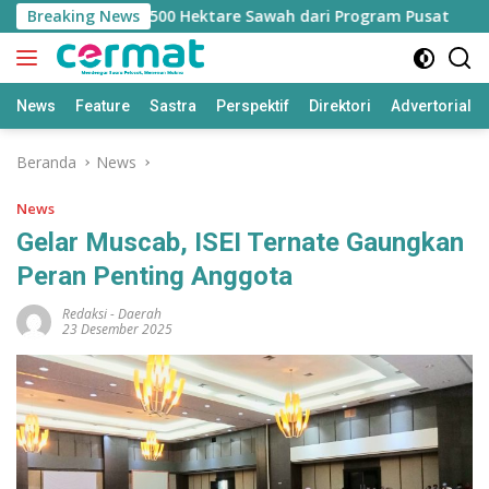
Langsung
langan Jatah 7.500 Hektare Sawah dari Program Pusat
Breaking News
ke
konten
News
Feature
Sastra
Perspektif
Direktori
Advertorial
Beranda
News
News
Gelar Muscab, ISEI Ternate Gaungkan
Peran Penting Anggota
Redaksi
-
Daerah
23 Desember 2025