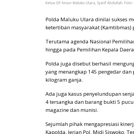
Ketua GP Ansor Maluku Utara, Syarif Abdullah. Foto:
Polda Maluku Utara dinilai sukses
ketertiban masyarakat (Kamtibmas) 
Terutama agenda Nasional Pemilihan Pr
hingga pada Pemilihan Kepala Daerah
Polda juga disebut berhasil mengung
yang menangkap 145 pengedar dan pe
kilogram ganja.
Ada juga kasus penyelundupan senjat
4 tersangka dan barang bukti 5 pucu
magazine dan munisi.
Sejumlah pihak mengapresiasi kine
Kapolda, Ierjan Pol. Midi Siswoko. 