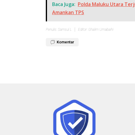
Baca Juga:
Polda Maluku Utara Terj
Amankan TPS
Penulis: Samsul L
Editor: Ghalim Umabaihi
Komentar