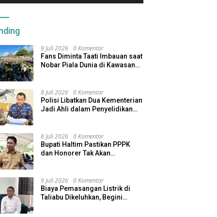
nding
9 Juli 2026
0 Komentar
Fans Diminta Taati Imbauan saat
Nobar Piala Dunia di Kawasan
Benteng Oranje
8 Juli 2026
0 Komentar
Polisi Libatkan Dua Kementerian
Jadi Ahli dalam Penyelidikan
Kapal Pengangkut Ore Nikel
Tenggelam di Halteng
8 Juli 2026
0 Komentar
Bupati Haltim Pastikan PPPK
dan Honorer Tak Akan
Dirumahkan, Pemda Siapkan
Skema Alternatif
9 Juli 2026
0 Komentar
Biaya Pemasangan Listrik di
Taliabu Dikeluhkan, Begini
Respons PLN