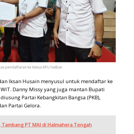
as pendaftaran ke Ketua KPU Halbar.
dan Iksan Husain menyusul untuk mendaftar ke
0 WIT. Danny Missy yang juga mantan Bupati
diusung Partai Kebangkitan Bangsa (PKB),
dan Partai Gelora.
al, Tambang PT MAI di Halmahera Tengah