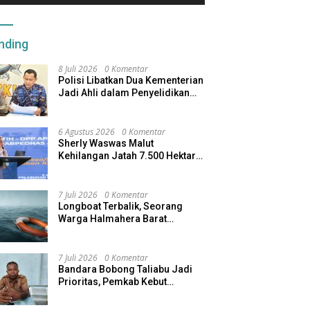
nding
8 Juli 2026
0 Komentar
Polisi Libatkan Dua Kementerian
Jadi Ahli dalam Penyelidikan
Kapal Pengangkut Ore Nikel
Tenggelam di Halteng
6 Agustus 2026
0 Komentar
Sherly Waswas Malut
Kehilangan Jatah 7.500 Hektare
Sawah dari Program Pusat
7 Juli 2026
0 Komentar
Longboat Terbalik, Seorang
Warga Halmahera Barat
Dilaporkan Hilang
7 Juli 2026
0 Komentar
Bandara Bobong Taliabu Jadi
Prioritas, Pemkab Kebut
Pembebasan Lahan