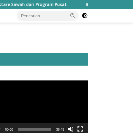
i Program Pusat
Bapperida: Taliabu Butuh Rp2 Triliun
utar
o
00:00
38:45