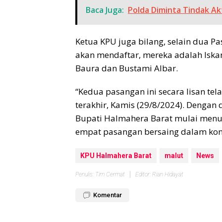
Baca Juga:
Polda Diminta Tindak Akt
Ketua KPU juga bilang, selain dua Pa
akan mendaftar, mereka adalah Iska
Baura dan Bustami Albar.
“Kedua pasangan ini secara lisan t
terakhir, Kamis (29/8/2024). Dengan
Bupati Halmahera Barat mulai menu
empat pasangan bersaing dalam kontes
KPU Halmahera Barat
malut
News
Penulis: Tim Cermat
Editor: Rian Hidayat
Komentar