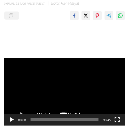
Penulis: La Ode Hizrat Kasim
Editor: Rian Hidayat
Pemutar
Video
00:00
38:45