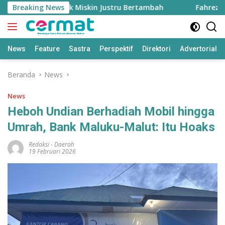
Langsung
gi, Penduduk Miskin Justru Bertambah
Breaking News
Fahreza Ogah T
ke
konten
News
Feature
Sastra
Perspektif
Direktori
Advertorial
Beranda
News
News
Heboh Undian Berhadiah Mobil hingga
Umrah, Bank Maluku-Malut: Itu Hoaks
Redaksi
-
Daerah
19 Februari 2026