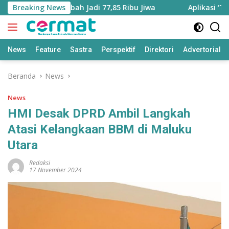
Langsung
Utara Bertambah Jadi 77,85 Ribu Jiwa
Breaking News
Aplikasi ‘Teras P
ke
konten
News
Feature
Sastra
Perspektif
Direktori
Advertorial
Beranda
News
News
HMI Desak DPRD Ambil Langkah
Atasi Kelangkaan BBM di Maluku
Utara
Redaksi
17 November 2024