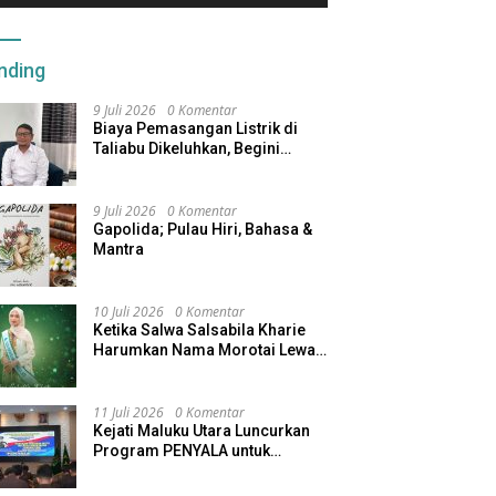
nding
9 Juli 2026
0 Komentar
Biaya Pemasangan Listrik di
Taliabu Dikeluhkan, Begini
Respons PLN
9 Juli 2026
0 Komentar
Gapolida; Pulau Hiri, Bahasa &
Mantra
10 Juli 2026
0 Komentar
Ketika Salwa Salsabila Kharie
Harumkan Nama Morotai Lewat
Duta Ekobudaya Indonesia
11 Juli 2026
0 Komentar
Kejati Maluku Utara Luncurkan
Program PENYALA untuk
Tingkatkan Kinerja Jaksa