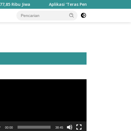
Jiwa
Aplikasi ‘Teras Pendidikan’ Disiapkan untuk Pantau
utar
o
00:00
38:45