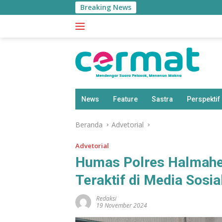
Langsung
Breaking News
BP
ke
konten
News
Feature
Sastra
Perspektif
Beranda
Advetorial
Advetorial
Humas Polres Halmahe
Teraktif di Media Sosia
Redaksi
19 November 2024