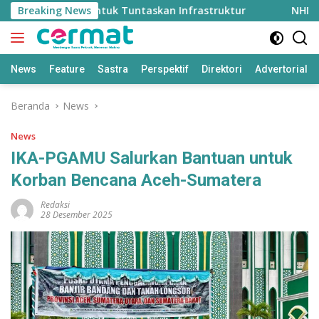
Langsung
h Rp2 Triliun untuk Tuntaskan Infrastruktur
Breaking News
NHM Gand
ke
konten
News
Feature
Sastra
Perspektif
Direktori
Advertorial
Beranda
News
News
IKA-PGAMU Salurkan Bantuan untuk
Korban Bencana Aceh-Sumatera
Redaksi
28 Desember 2025