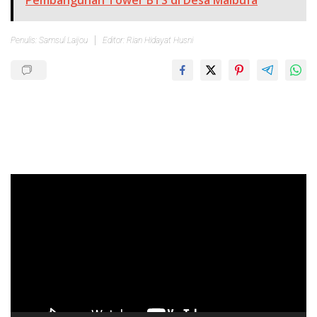
Penulis: Samsul Laijou
Editor: Rian Hidayat Husni
Pemutar
Video