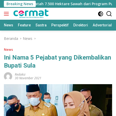
Langsung
t Kehilangan Jatah 7.500 Hektare Sawah dari Program Pusat
Breaking News
ke
konten
News
Feature
Sastra
Perspektif
Direktori
Advertorial
Beranda
News
News
Ini Nama 5 Pejabat yang Dikembalikan
Bupati Sula
Redaksi
30 November 2021