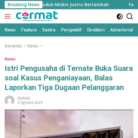
Langsung
Tinggi, Penduduk Miskin Justru Bertambah
Breaking News
Fahreza Og
ke
konten
News
Feature
Sastra
Perspektif
Direktori
Advertorial
Beranda
News
News
Istri Pengusaha di Ternate Buka Suara
soal Kasus Penganiayaan, Balas
Laporkan Tiga Dugaan Pelanggaran
Redaksi
5 Agustus 2025