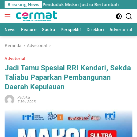
Langsung
umbuh Tinggi, Penduduk Miskin Justru Bertambah
Breaking News
Fahr
ke
konten
News
Feature
Sastra
Perspektif
Direktori
Advertorial
Beranda
Advetorial
Advetorial
Jadi Tamu Spesial RRI Kendari, Sekda
Taliabu Paparkan Pembangunan
Daerah Kepulauan
Redaksi
7 Mei 2025