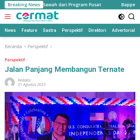
Langsung
500 Hektare Sawah dari Program Pusat
Breaking News
Bapperida: Tali
ke
konten
News
Feature
Sastra
Perspektif
Direktori
Advertorial
Beranda
Perspektif
Perspektif
Jalan Panjang Membangun Ternate
Redaksi
31 Agustus 2023