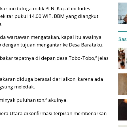
r ini diduga milik PLN. Kapal ini ludes
sekitar pukul 14.00 WIT. BBM yang diangkut
.
ada wartawan mengatakan, kapal itu awalnya
Sas
dengan tujuan mengantar ke Desa Barataku.
rbakar tepatnya di depan desa Tobo-Tobo,” jelas
aran diduga berasal dari alkon, karena ada
ngsung meledak.
inyak puluhan ton,” akuinya.
hera Utara dikonfirmasi terpisah membenarkan