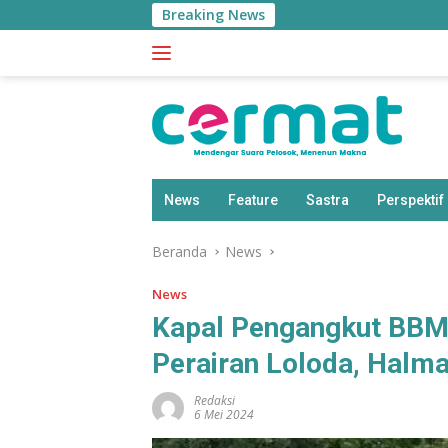
Langsung
Breaking News
ke
konten
News
Feature
Sastra
Perspektif
Beranda
News
News
Kapal Pengangkut BBM 
Perairan Loloda, Halm
Redaksi
6 Mei 2024