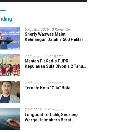
nding
6 Agustus 2026
0 Komentar
Sherly Waswas Malut
Kehilangan Jatah 7.500 Hektare
Sawah dari Program Pusat
7 Juli 2026
0 Komentar
Mantan Plt Kadis PUPR
Kepulauan Sula Divonis 2 Tahun
Penjara, Direktur CV SBU
Dihukum 4 Tahun
7 Juli 2026
0 Komentar
Ternate Kota “Gila” Bola
7 Juli 2026
0 Komentar
Longboat Terbalik, Seorang
Warga Halmahera Barat
Dilaporkan Hilang