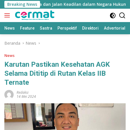
Langsung
Falsafah Hatuhaha dan Jalan Keadilan dalam Negara Hukum
Breaking News
ke
konten
News
Feature
Sastra
Perspektif
Direktori
Advertorial
Beranda
News
News
Karutan Pastikan Kesehatan AGK
Selama Dititip di Rutan Kelas IIB
Ternate
Redaksi
14 Mei 2024