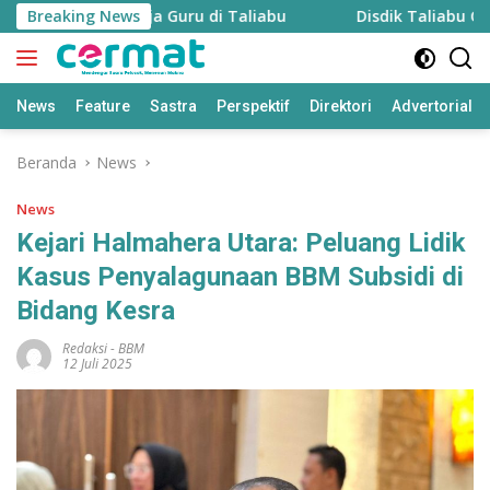
Langsung
 Pantau Kinerja Guru di Taliabu
Breaking News
Disdik Taliabu Gagas H
ke
konten
News
Feature
Sastra
Perspektif
Direktori
Advertorial
Beranda
News
News
Kejari Halmahera Utara: Peluang Lidik
Kasus Penyalagunaan BBM Subsidi di
Bidang Kesra
Redaksi
-
BBM
12 Juli 2025