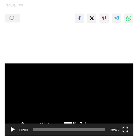
Penulis: Tim
Pemutar
Video
00:00
38:45