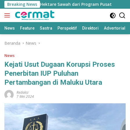
Langsung
 Jatah 7.500 Hektare Sawah dari Program Pusat
Breaking News
Bapper
ke
konten
News
Feature
Sastra
Perspektif
Direktori
Advertorial
Beranda
News
News
Kejati Usut Dugaan Korupsi Proses
Penerbitan IUP Puluhan
Pertambangan di Maluku Utara
Redaksi
7 Mei 2024