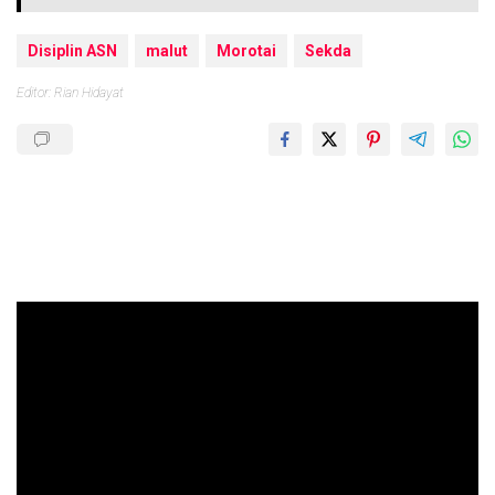
Disiplin ASN
malut
Morotai
Sekda
Editor: Rian Hidayat
Pemutar
Video