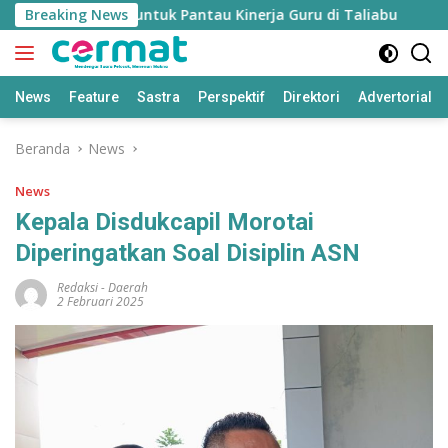
Langsung
ikan’ Disiapkan untuk Pantau Kinerja Guru di Taliabu
Breaking News
Di
ke
konten
News
Feature
Sastra
Perspektif
Direktori
Advertorial
Beranda
News
News
Kepala Disdukcapil Morotai
Diperingatkan Soal Disiplin ASN
Redaksi
-
Daerah
2 Februari 2025