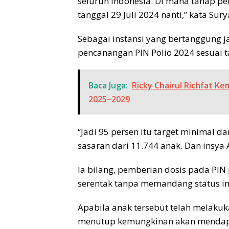
seluruh Indonesia. Di mana tahap p
tanggal 29 Juli 2024 nanti,” kata Sur
Sebagai instansi yang bertanggung j
pencanangan PIN Polio 2024 sesuai t
Baca Juga:
Ricky Chairul Richfat K
2025–2029
“Jadi 95 persen itu target minimal da
sasaran dari 11.744 anak. Dan insya Al
Ia bilang, pemberian dosis pada PIN 
serentak tanpa memandang status i
Apabila anak tersebut telah melakuk
menutup kemungkinan akan mendapat