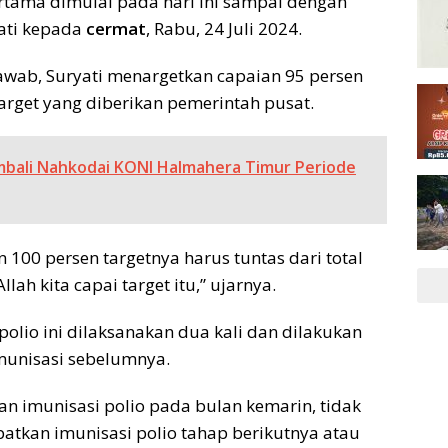
ertama dimulai pada hari ini sampai dengan
yati kepada
cermat
, Rabu, 24 Juli 2024.
awab, Suryati menargetkan capaian 95 persen
arget yang diberikan pemerintah pusat.
embali Nahkodai KONI Halmahera Timur Periode
n 100 persen targetnya harus tuntas dari total
lah kita capai target itu,” ujarnya.
polio ini dilaksanakan dua kali dan dilakukan
munisasi sebelumnya.
an imunisasi polio pada bulan kemarin, tidak
kan imunisasi polio tahap berikutnya atau