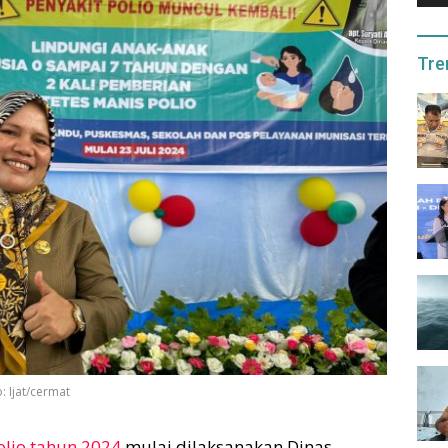
Tre
: Ijat/cermat
olio tahun 2024
mulai dilaksanakan Dinas