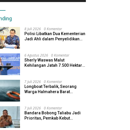
nding
8 Juli 2026
0 Komentar
Polisi Libatkan Dua Kementerian
Jadi Ahli dalam Penyelidikan
Kapal Pengangkut Ore Nikel
Tenggelam di Halteng
6 Agustus 2026
0 Komentar
Sherly Waswas Malut
Kehilangan Jatah 7.500 Hektare
Sawah dari Program Pusat
7 Juli 2026
0 Komentar
Longboat Terbalik, Seorang
Warga Halmahera Barat
Dilaporkan Hilang
7 Juli 2026
0 Komentar
Bandara Bobong Taliabu Jadi
Prioritas, Pemkab Kebut
Pembebasan Lahan