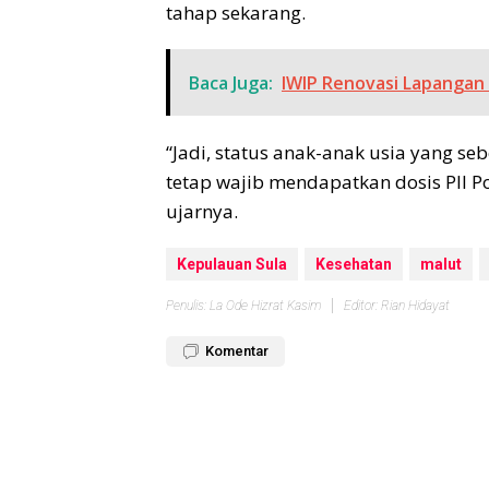
tahap sekarang.
Baca Juga:
IWIP Renovasi Lapangan C
“Jadi, status anak-anak usia yang s
tetap wajib mendapatkan dosis PII Po
ujarnya.
Kepulauan Sula
Kesehatan
malut
Penulis: La Ode Hizrat Kasim
Editor: Rian Hidayat
Komentar