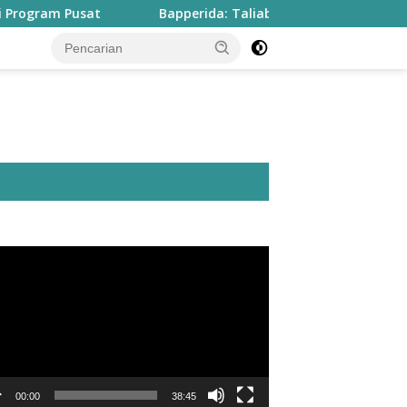
 Pusat
Bapperida: Taliabu Butuh Rp2 Triliun untuk Tun
utar
o
00:00
38:45