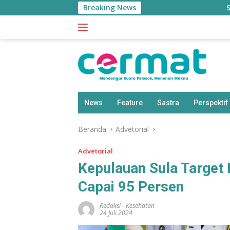
Langsung
Breaking News
Sherly Was
ke
konten
News
Feature
Sastra
Perspektif
Beranda
Advetorial
Advetorial
Kepulauan Sula Target
Capai 95 Persen
Redaksi
-
Kesehatan
24 Juli 2024