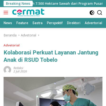
Langsung
hilangan Jatah 7.500 Hektare Sawah dari Program Pusat
Breaking News
ke
konten
News
Feature
Sastra
Perspektif
Direktori
Advertorial
Beranda
Advetorial
Advetorial
Kolaborasi Perkuat Layanan Jantung
Anak di RSUD Tobelo
Redaksi
2 Juli 2026