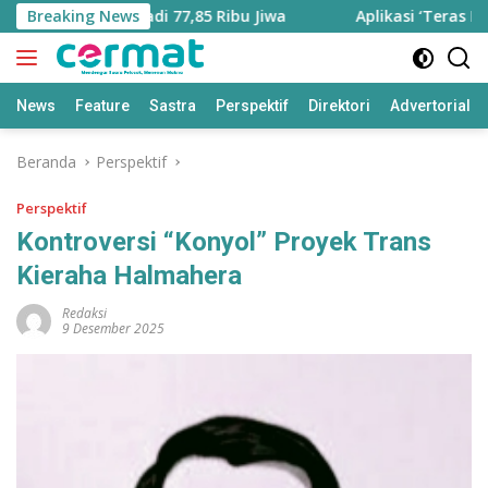
Langsung
tambah Jadi 77,85 Ribu Jiwa
Breaking News
Aplikasi ‘Teras Pendidikan
ke
konten
News
Feature
Sastra
Perspektif
Direktori
Advertorial
Beranda
Perspektif
Perspektif
Kontroversi “Konyol” Proyek Trans
Kieraha Halmahera
Redaksi
9 Desember 2025